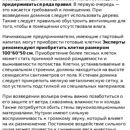
придерживаться ряда правил
. В первую очередь —
это касается требований к помещению. При
возведении домиков следует использовать дерево.
Также следует правильно обустроить вентиляцию для
того, чтобы в помещении отсутствовала влага.
Начинающие предприниматели, имеющие стартовый
капитал, могут приобрести готовые клетки.
Эксперты
рекомендуют приобретать клетки размером
100*60*50 см.
Приобретение более тесных клеток
может стать причиной низкой рождаемости и
выживаемости потомства. Клетки, устанавливаемые в
специальном строении, должны находиться на высоте
семидесяти сантиметров от пола. К стенам домика
следует прикрепить мелкую металлическую сетку, а
пол устелить подстилкой из специальных материалов.
При возведении вольера очень важно позаботиться о
его защите от ветра, сквозняка, влажности и холода.
Также потребуется обить стены звукоизоляционными
материалами. Нутрии имеют сильную
восприимчивость к громкому звуку, который влияет
на их размножение. Постоянное воздействие сильного
шума может привести к снижению веса животных,