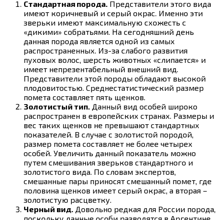
Стандартная порода.
Представители этого вида
имеют коричневый и серый окрас. Именно эти
зверьки имеют максимальную схожесть с
«дикими» собратьями. На сегодняшний день
данная порода является одной из самых
распространенных. Из-за слабого развития
пуховых волос, шерсть животных «слипается» и
имеет непрезентабельный внешний вид.
Представители этой породы обладают высокой
плодовитостью. Среднестатистический размер
помета составляет пять щенков.
Золотистый тип.
Данный вид особей широко
распространен в европейских странах. Размеры и
вес таких щенков не превышают стандартных
показателей. В случае с золотистой породой,
размер помета составляет не более четырех
особей. Увеличить данный показатель можно
путем смешивания зверьков стандартного и
золотистого вида. По словам экспертов,
смешанные пары приносят смешанный помет, где
половина щенков имеет серый окрас, а вторая –
золотистую расцветку.
Черный вид.
Довольно редкая для России порода,
поскольку данные особи разводятся в Аргентине.