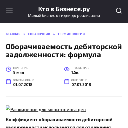
Перейти
Кто в Бизнесе.ру
к
Малый бизнес от идеи до реализации
содержанию
ГЛАВНАЯ
»
СПРАВОЧНИК
»
ТЕРМИНОЛОГИЯ
Оборачиваемость дебиторской
задолженности: формула
НА ЧТЕНИЕ
ПРОСМОТРОВ
9 мин
1.5к.
ОПУБЛИКОВАНО
ОБНОВЛЕНО
01.07.2018
07.07.2018
Коэффициент оборачиваемости дебиторской
задолженности используется для отражения