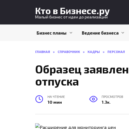
Перейти
Кто в Бизнесе.ру
к
содержанию
Малый бизнес от идеи до реализации
Бизнес планы
Ведение бизнеса
ГЛАВНАЯ
»
СПРАВОЧНИК
»
КАДРЫ
»
ПЕРСОНАЛ
Образец заявлен
отпуска
НА ЧТЕНИЕ
ПРОСМОТРОВ
10 мин
1.3к.