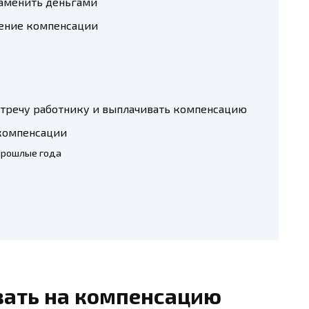
аменить деньгами
чение компенсации
стречу работнику и выплачивать компенсацию
компенсации
прошлые года
вать на компенсацию