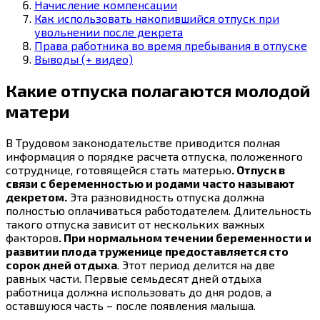
Начисление компенсации
Как использовать накопившийся отпуск при
увольнении после декрета
Права работника во время пребывания в отпуске
Выводы (+ видео)
Какие отпуска полагаются молодой
матери
В Трудовом законодательстве приводится полная
информация о порядке расчета отпуска, положенного
сотруднице, готовящейся стать матерью
. Отпуск в
связи с беременностью и родами часто называют
декретом.
Эта разновидность отпуска должна
полностью оплачиваться работодателем. Длительность
такого отпуска зависит от нескольких важных
факторов
. При нормальном течении беременности и
развитии плода труженице предоставляется сто
сорок дней отдыха
. Этот период делится на две
равных части. Первые семьдесят дней отдыха
работница должна использовать до дня родов, а
оставшуюся часть – после появления малыша.