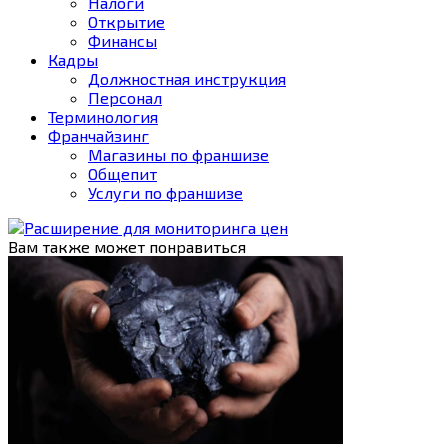
Налоги
Открытие
Финансы
Кадры
Должностная инструкция
Персонал
Терминология
Франчайзинг
Магазины по франшизе
Общепит
Услуги по франшизе
Вам также может понравиться