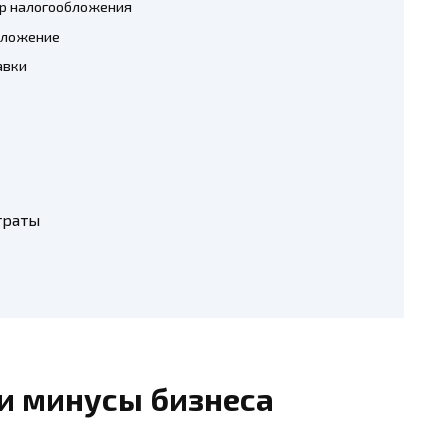
ор налогообложения
положение
авки
траты
и минусы бизнеса