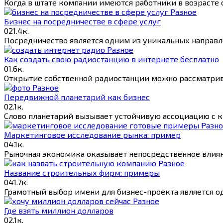
Когда в штате компании имеются работники в возрасте 
Разное
Бизнес на посредничестве в сфере услуг
0
21.4к.
Посредничество является одним из уникальных направл
Разное
Как создать свою радиостанцию в интернете бесплатно
0
1.6к.
Открытие собственной радиостанции можно рассматрив
Разное
Передвижной планетарий как бизнес
0
2.1к.
Слово планетарий вызывает устойчивую ассоциацию с к
Разн
Маркетинговое исследование рынка: пример
0
4.1к.
Рыночная экономика оказывает непосредственное влияни
Разное
Название строительных фирм: примеры
0
41.7к.
Грамотный выбор имени для бизнес-проекта является о
Разное
Где взять миллион долларов
0
2.1к.