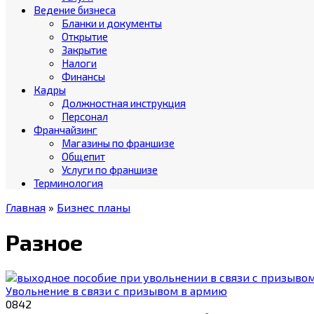
Ведение бизнеса
Бланки и документы
Открытие
Закрытие
Налоги
Финансы
Кадры
Должностная инструкция
Персонал
Франчайзинг
Магазины по франшизе
Общепит
Услуги по франшизе
Терминология
Главная
»
Бизнес планы
Разное
Увольнение в связи с призывом в армию
0
842