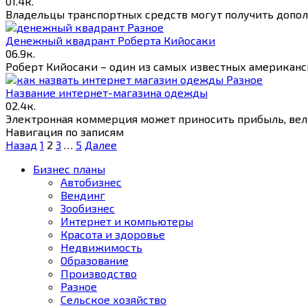
0
1.4к.
Владельцы транспортных средств могут получить допол
Разное
Денежный квадрант Роберта Кийосаки
0
6.9к.
Роберт Кийосаки – один из самых известных американс
Разное
Название интернет-магазина одежды
0
2.4к.
Электронная коммерция может приносить прибыль, вели
Навигация по записям
Назад
1
2
3
…
5
Далее
Бизнес планы
Автобизнес
Вендинг
Зообизнес
Интернет и компьютеры
Красота и здоровье
Недвижимость
Образование
Производство
Разное
Сельское хозяйство