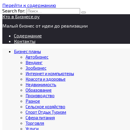
Перейти к содержанию
Search for:
Кто в Бизнесе.ру
Малый бизнес от идеи до реализации
Содержание
Контакты
Бизнес планы
Автобизнес
Вендинг
Зообизнес
Интернет и компьютеры
Красота и здоровье
Недвижимость
Образование
Производство
Разное
Сельское хозяйство
Спорт Отдых Туризм
Сфера питания
Торговля
Услуги