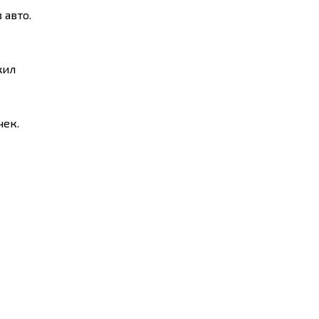
 авто.
жил
чек.