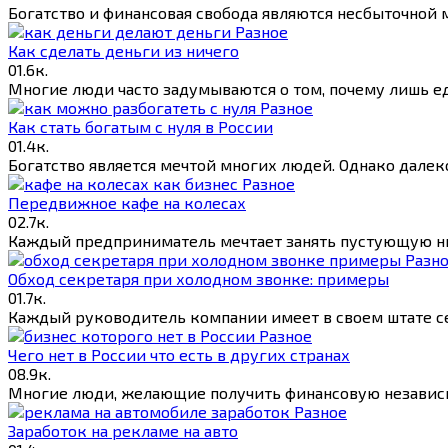
Богатство и финансовая свобода являются несбыточной
Разное
Как сделать деньги из ничего
0
1.6к.
Многие люди часто задумываются о том, почему лишь е
Разное
Как стать богатым с нуля в России
0
1.4к.
Богатство является мечтой многих людей. Однако далек
Разное
Передвижное кафе на колесах
0
2.7к.
Каждый предприниматель мечтает занять пустующую ни
Разн
Обход секретаря при холодном звонке: примеры
0
1.7к.
Каждый руководитель компании имеет в своем штате с
Разное
Чего нет в России что есть в других странах
0
8.9к.
Многие люди, желающие получить финансовую независим
Разное
Заработок на рекламе на авто