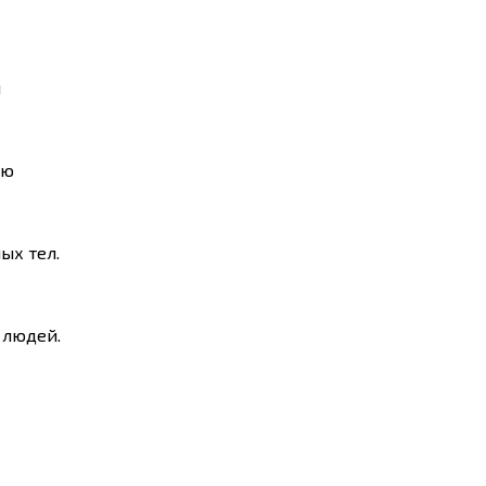
я
ью
ых тел.
 людей.